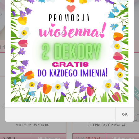
imieniem
PROMOCJ
OK
MOTYLEK - WZÓR D6
LITERKI - WZÓR MWL74
7.00 zł
10.00 zł
14.00