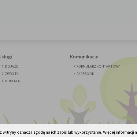
Usługi
Komunikacja
DOJAZD
FORMULARZ KONTAKTOWY
ZWROTY
FACEBOOK
DOPŁATA
z witryny oznacza zgodę na ich zapis lub wykorzystanie. Więcej informacji 
erami - XMD.pl