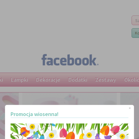
K
ki
Lampki
Dekoracje
Dodatki
Zestawy
Okoli
×
Promocja wiosenna!