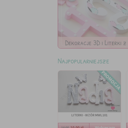
Dekoracje 3D i Literki z 
Najpopularniejsze
PROMOCJA
LITERKI - WZÓR MWL101
10.00 zł
14.00