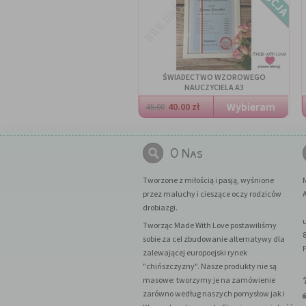
ŚWIADECTWO WZOROWEGO
NAUCZYCIELA A3
40.00 zł
45.00
O Nas
Tworzone z miłością i pasją, wyśnione
przez maluchy i cieszące oczy rodziców
A
drobiazgi.
Tworząc Made With Love postawiliśmy
sobie za cel zbudowanie alternatywy dla
zalewającej europoejski rynek
"chińszczyzny". Nasze produkty nie są
masowe: tworzymy je na zamówienie
zarówno według naszych pomysłow jak i