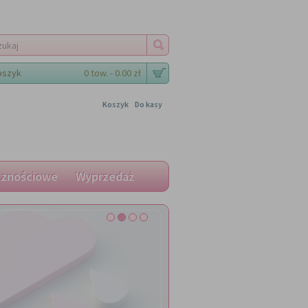
oszyk
0 tow. - 0.00 zł
Koszyk
Do kasy
cznościowe
Wyprzedaż