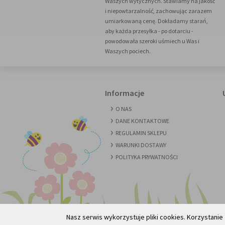
Waszych wytycznych. Stawiamy na jakość
i niepowtarzalność, zachowując zarazem
umiarkowaną cenę. Dokładamy starań,
aby każda przesyłka - po dotarciu -
powodowała szeroki uśmiech u Was i
Waszych pociech.
Informacje
O NAS
DANE KONTAKTOWE
REGULAMIN SKLEPU
WARUNKI DOSTAWY
POLITYKA PRYWATNOŚCI
Nasz serwis wykorzystuje pliki cookies. Korzystanie 
Made with Love © 2013-2025
Administracja serw