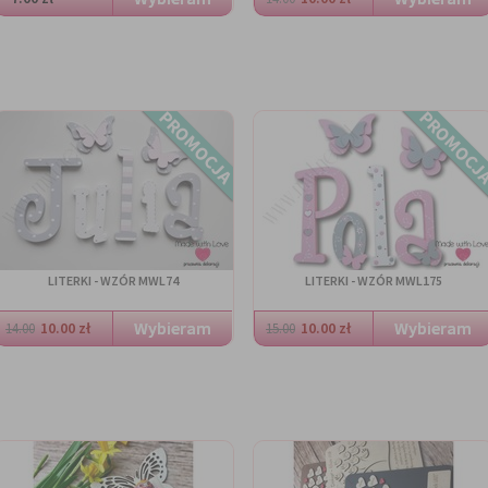
PROMOCJA
PROMOCJ
LITERKI - WZÓR MWL74
LITERKI - WZÓR MWL175
10.00 zł
10.00 zł
14.00
15.00