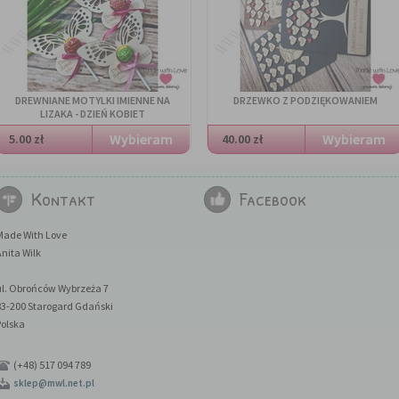
DREWNIANE MOTYLKI IMIENNE NA
DRZEWKO Z PODZIĘKOWANIEM
LIZAKA - DZIEŃ KOBIET
5.00 zł
40.00 zł
Kontakt
Facebook
Made With Love
nita Wilk
ul. Obrońców Wybrzeża 7
83-200 Starogard Gdański
Polska
(+48) 517 094 789
sklep@mwl.net.pl