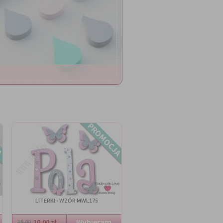
A
PROMOCJA
LITERKI - WZÓR MWL175
10.00 zł
15.00