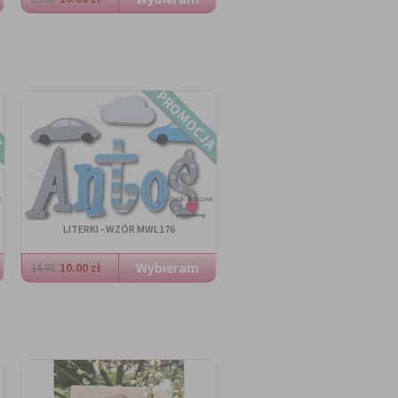
A
PROMOCJA
LITERKI - WZÓR MWL176
10.00 zł
14.00