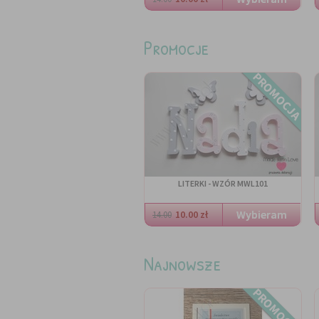
Promocje
PROMOCJA
LITERKI - WZÓR MWL101
10.00 zł
14.00
Najnowsze
PROMOCJA