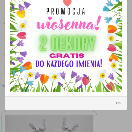
OBRAZKI
LAMPKI
DEKORACJE
DODATKI
ZESTAWY
OKOLICZNOŚCIOWE
WYPRZEDAŻ
Home
»
Literki
»
Literki - wzór MWL101
Literki - wzór MWL101
OK