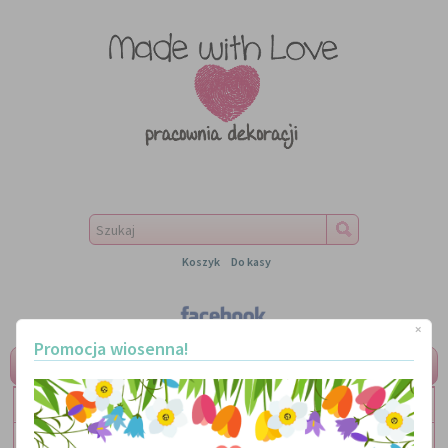
Koszyk
Do kasy
×
Promocja wiosenna!
MENU
LITERKI
TABLICZKI