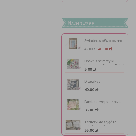
Najnowsze
Świadectwo Wzorowego
Nauczyciela A3
40.00 zł
45.00 zł
Drewniane motylki
imienne na lizaka - Dzień
5.00 zł
Kobiet
Drzewko z
podziękowaniem
40.00 zł
Pamiatkowe pudełeczko
na
35.00 zł
pieniądze(personalizacja
gratis)
Tabliczki do zdjęć 12
miesięcy - misie
55.00 zł