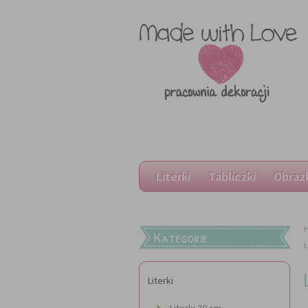
Literki
Tabliczki
Obraz
Kategorie
L
Literki
Literki 20 cm