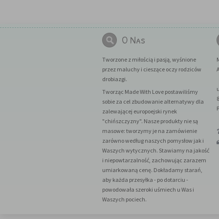
O Nas
Tworzone z miłością i pasją, wyśnione
przez maluchy i cieszące oczy rodziców
A
drobiazgi.
Tworząc Made With Love postawiliśmy
sobie za cel zbudowanie alternatywy dla
zalewającej europoejski rynek
"chińszczyzny". Nasze produkty nie są
masowe: tworzymy je na zamówienie
zarówno według naszych pomysłow jak i
Waszych wytycznych. Stawiamy na jakość
i niepowtarzalność, zachowując zarazem
umiarkowaną cenę. Dokładamy starań,
aby każda przesyłka - po dotarciu -
powodowała szeroki uśmiech u Was i
Waszych pociech.