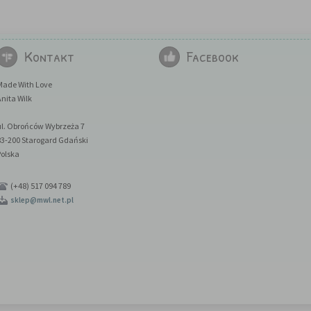
Kontakt
Facebook
Made With Love
nita Wilk
ul. Obrońców Wybrzeża 7
83-200 Starogard Gdański
Polska
(+48) 517 094 789
sklep@mwl.net.pl