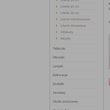
Literki 25 cm
Literki 30 cm
Literki młodzieżowe
Literki drewniane
Alfabety
Inicjały
Tabliczki
Obrazki
Lampki
Dekoracje
Dodatki
Zestawy
Okolicznościowe