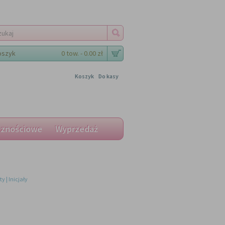
oszyk
0 tow. - 0.00 zł
Koszyk
Do kasy
cznościowe
Wyprzedaż
ety
Inicjały