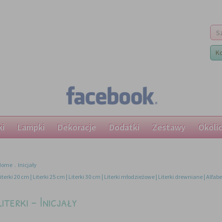
K
ki
Lampki
Dekoracje
Dodatki
Zestawy
Okoli
Home
.
Inicjały
iterki 20 cm
Literki 25 cm
Literki 30 cm
Literki młodzieżowe
Literki drewniane
Alfab
Literki - Inicjały