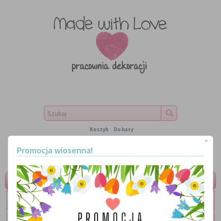
Koszyk
Do kasy
×
Promocja wiosenna!
MENU
LITERKI
TABLICZKI