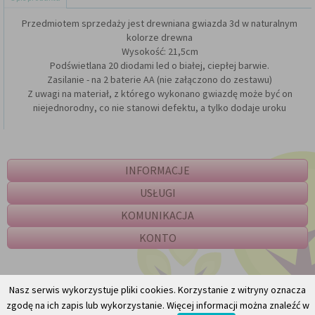
Przedmiotem sprzedaży jest drewniana gwiazda 3d w naturalnym
kolorze drewna
Wysokość: 21,5cm
Podświetlana 20 diodami led o białej, ciepłej barwie.
Zasilanie - na 2 baterie AA (nie załączono do zestawu)
Z uwagi na materiał, z którego wykonano gwiazdę może być on
niejednorodny, co nie stanowi defektu, a tylko dodaje uroku
INFORMACJE
USŁUGI
KOMUNIKACJA
KONTO
Nasz serwis wykorzystuje pliki cookies. Korzystanie z witryny oznacza
zgodę na ich zapis lub wykorzystanie. Więcej informacji można znaleźć w