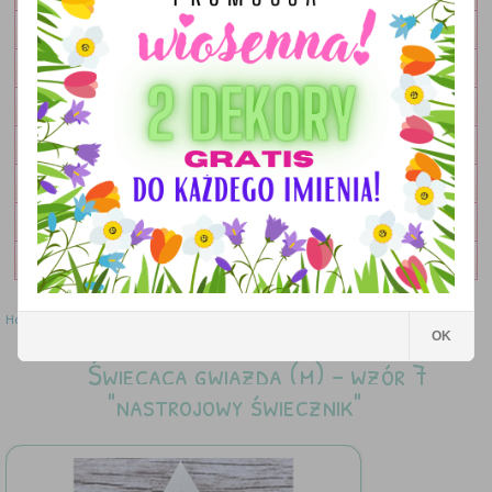
OBRAZKI
LAMPKI
DEKORACJE
DODATKI
ZESTAWY
OKOLICZNOŚCIOWE
WYPRZEDAŻ
Home
»
Okolicznościowe
»
Świecąca gwiazda (m) - wzór 7 "nastrojowy świecznik"
OK
Świecąca gwiazda (m) - wzór 7
"nastrojowy świecznik"