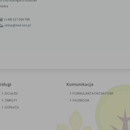
83-200 Starogard Gdański
Polska
(+48) 517 094 789
sklep@mwl.net.pl
Usługi
Komunikacja
DOJAZD
FORMULARZ KONTAKTOWY
ZWROTY
FACEBOOK
DOPŁATA