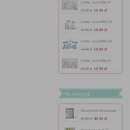
Literki - wzór MWL74
10.00 zł
14.00 zł
Literki - wzór MWL175
10.00 zł
15.00 zł
Literki - wzór MWL176
10.00 zł
14.00 zł
Literki - wzór MWL29
10.00 zł
14.00 zł
Najnowsze
Świadectwo Wzorowego
Nauczyciela A3
40.00 zł
45.00 zł
Drewniane motylki