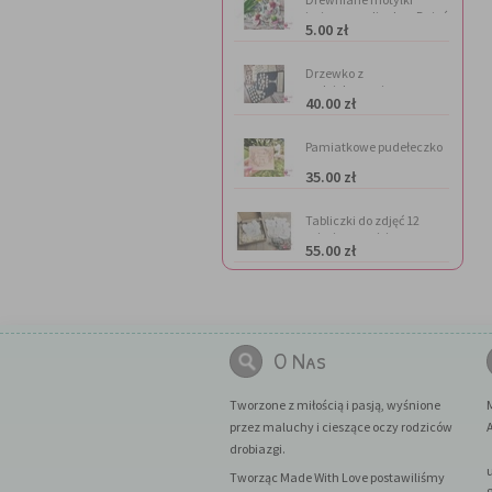
imienne na lizaka - Dzień
5.00 zł
Kobiet
Drzewko z
podziękowaniem
40.00 zł
Pamiatkowe pudełeczko
na
35.00 zł
pieniądze(personalizacja
gratis)
Tabliczki do zdjęć 12
miesięcy - misie
55.00 zł
O Nas
Tworzone z miłością i pasją, wyśnione
przez maluchy i cieszące oczy rodziców
A
drobiazgi.
Tworząc Made With Love postawiliśmy