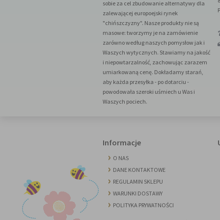
sobie za cel zbudowanie alternatywy dla
zalewającej europoejski rynek
"chińszczyzny". Nasze produkty nie są
masowe: tworzymy je na zamówienie
zarówno według naszych pomysłow jak i
Waszych wytycznych. Stawiamy na jakość
i niepowtarzalność, zachowując zarazem
umiarkowaną cenę. Dokładamy starań,
aby każda przesyłka - po dotarciu -
powodowała szeroki uśmiech u Was i
Waszych pociech.
Informacje
O NAS
DANE KONTAKTOWE
REGULAMIN SKLEPU
WARUNKI DOSTAWY
POLITYKA PRYWATNOŚCI