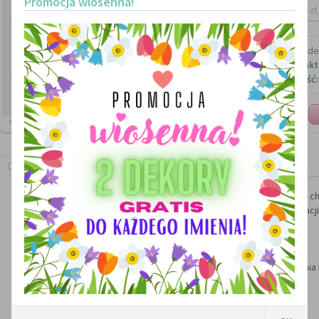
Promocja wiosenna!
dostawa: 15 zł, 
Marka:
Made 
Kod produkt
Dostępność:
Ilość:
+ ZOOM
Opis produktu
Dekoracja ścienna 3d - zestaw trzech 
W zestawie taśma do przyklejenia dekoracji 
Wymiary:
dwie: 10x5cm
jedna: 15x7cm
Możliwość wykoanania w dowolnej kolorystyce - zapytania