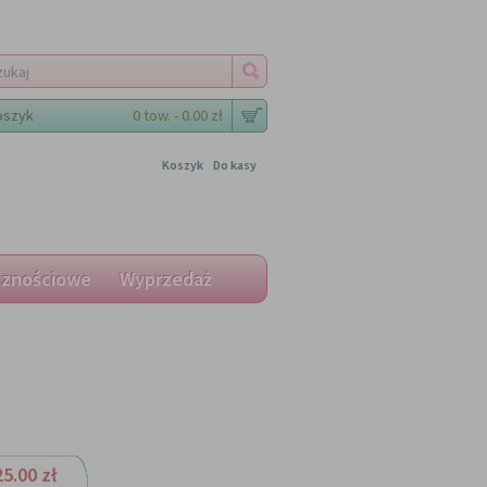
oszyk
0 tow. - 0.00 zł
Koszyk
Do kasy
cznościowe
Wyprzedaż
25.00 zł