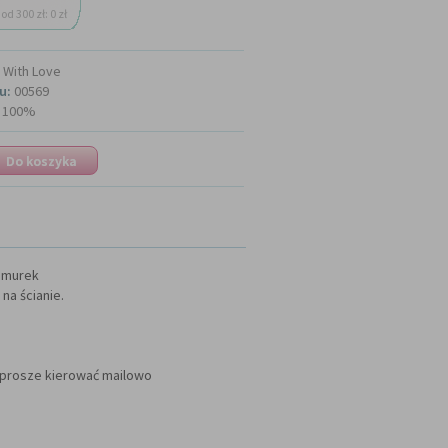
od 300 zł: 0 zł
With Love
u:
00569
100%
chmurek
na ścianie.
 prosze kierować mailowo