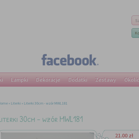
K
ki
Lampki
Dekoracje
Dodatki
Zestawy
Okoli
Home
»
Literki
»
Literki 30cm - wzór MWL181
Literki 30cm - wzór MWL181
21.00 zł