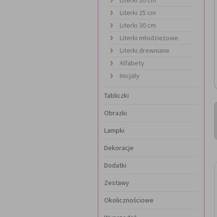
Literki 25 cm
Literki 30 cm
Literki młodzieżowe
Literki drewniane
Alfabety
Inicjały
Tabliczki
Obrazki
Lampki
Dekoracje
Dodatki
Zestawy
Okolicznościowe