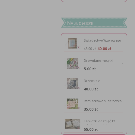
Najnowsze
Świadectwo Wzorowego
Nauczyciela A3
40.00 zł
45.00 zł
Drewniane motylki
imienne na lizaka - Dzień
5.00 zł
Kobiet
Drzewko z
podziękowaniem
40.00 zł
Pamiatkowe pudełeczko
na
35.00 zł
pieniądze(personalizacja
gratis)
Tabliczki do zdjęć 12
miesięcy - misie
55.00 zł