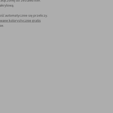
łączonej do zestawu liter.
 akrylową.
lość automatycznie się przeliczy.
wane kolorystycznie gratis
ie.