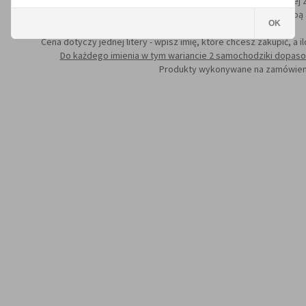
Mocowanie liter odbywa się za pomoca taśmy dwustronnej za
Litery malowane są wysokiej jakości farbą
OK
Cena dotyczy jednej litery - wpisz imię, które chcesz zakupić, a i
Do każdego imienia w tym wariancie 2 samochodziki dopaso
Produkty wykonywane na zamówien