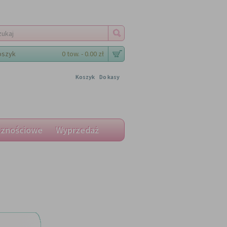
oszyk
0 tow. - 0.00 zł
Koszyk
Do kasy
cznościowe
Wyprzedaż