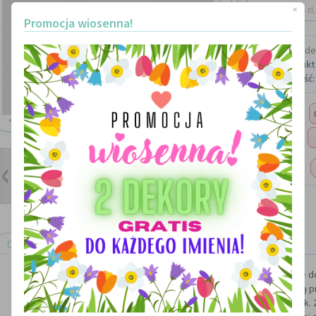
dostawa: 15 zł, 
×
Promocja wiosenna!
Marka:
Made 
Kod produkt
Dostępność:
Ilość:
+ ZOOM
Imię:
Rozmiar:
Opis produktu
Ręcznie wykonywane literki 3d tworzące dowolny napis i stanowiące 
Wielkość pierwszej litery to 30 cm, kolejne są 
Wykonane ze styroduru grubości ok. 