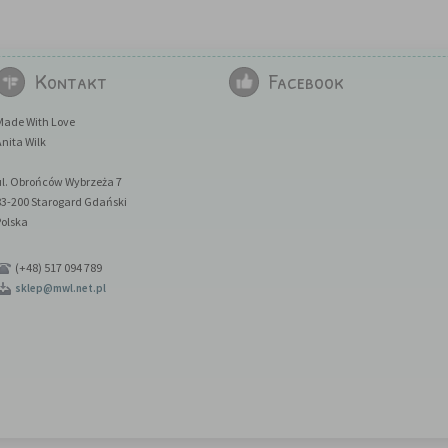
Kontakt
Facebook
Made With Love
nita Wilk
ul. Obrońców Wybrzeża 7
83-200 Starogard Gdański
Polska
(+48) 517 094 789
sklep@mwl.net.pl