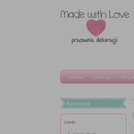
Literki
Tabliczki
Obraz
Kategorie
Literki
Literki 20 cm