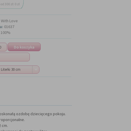
od 300 zł: 0 zł
With Love
u:
01637
100%
Literki 30 cm
doskonałą ozdobę dziecięcego pokoju.
proporcjonalne.
2 cm.