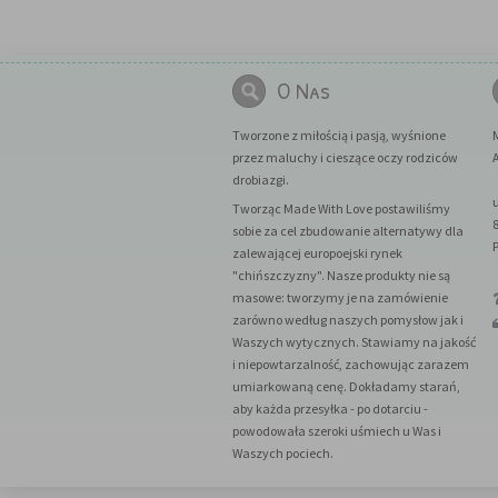
O Nas
Tworzone z miłością i pasją, wyśnione
przez maluchy i cieszące oczy rodziców
A
drobiazgi.
Tworząc Made With Love postawiliśmy
sobie za cel zbudowanie alternatywy dla
zalewającej europoejski rynek
"chińszczyzny". Nasze produkty nie są
masowe: tworzymy je na zamówienie
zarówno według naszych pomysłow jak i
Waszych wytycznych. Stawiamy na jakość
i niepowtarzalność, zachowując zarazem
umiarkowaną cenę. Dokładamy starań,
aby każda przesyłka - po dotarciu -
powodowała szeroki uśmiech u Was i
Waszych pociech.