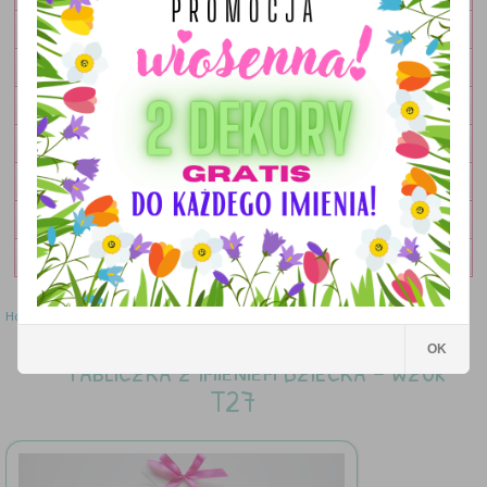
OBRAZKI
LAMPKI
DEKORACJE
DODATKI
ZESTAWY
OKOLICZNOŚCIOWE
WYPRZEDAŻ
Home
»
Tabliczki
»
Tabliczka z imieniem dziecka - wzór T27
OK
Tabliczka z imieniem dziecka - wzór
T27