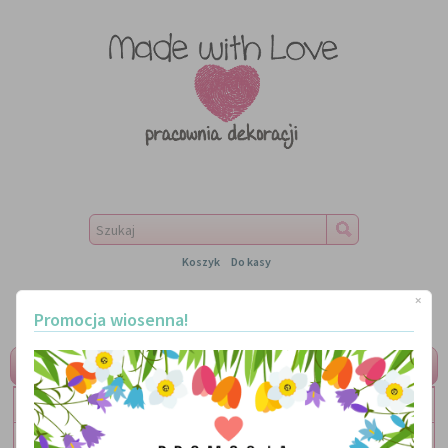
Koszyk
Do kasy
×
Promocja wiosenna!
MENU
LITERKI
TABLICZKI