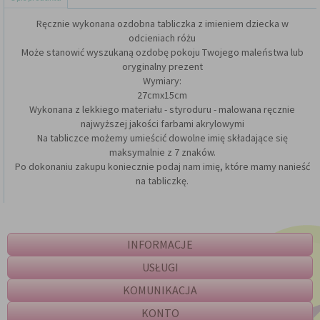
Ręcznie wykonana ozdobna tabliczka z imieniem dziecka w
odcieniach różu
Może stanowić wyszukaną ozdobę pokoju Twojego maleństwa lub
oryginalny prezent
Wymiary:
27cmx15cm
Wykonana z lekkiego materiału - styroduru - malowana ręcznie
najwyższej jakości farbami akrylowymi
Na tabliczce możemy umieścić dowolne imię składające się
maksymalnie z 7 znaków.
Po dokonaniu zakupu koniecznie podaj nam imię, które mamy nanieść
na tabliczkę.
INFORMACJE
USŁUGI
KOMUNIKACJA
KONTO