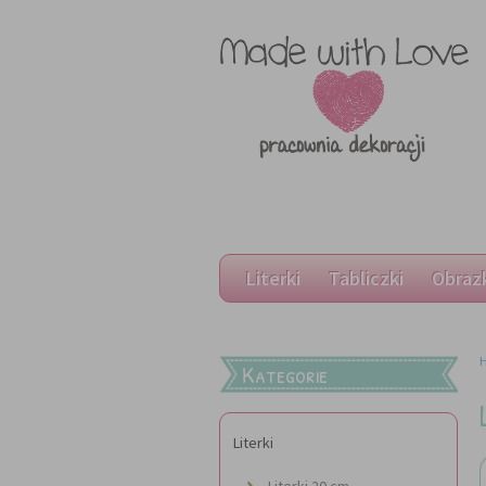
Literki
Tabliczki
Obraz
Kategorie
Literki
Literki 20 cm