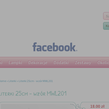
K
ki
Lampki
Dekoracje
Dodatki
Zestawy
Okoli
Home
»
Literki
»
Literki 25cm - wzór MWL201
Literki 25cm - wzór MWL201
18.00 zł