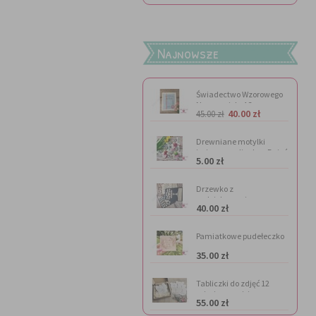
Najnowsze
Świadectwo Wzorowego
Nauczyciela A3
40.00 zł
45.00 zł
Drewniane motylki
imienne na lizaka - Dzień
5.00 zł
Kobiet
Drzewko z
podziękowaniem
40.00 zł
Pamiatkowe pudełeczko
na
35.00 zł
pieniądze(personalizacja
gratis)
Tabliczki do zdjęć 12
miesięcy - misie
55.00 zł