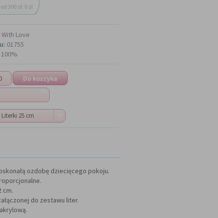
od 300 zł: 0 zł
With Love
u:
01755
100%
Literki 25 cm
doskonałą ozdobę dziecięcego pokoju.
proporcjonalne.
2 cm.
łączonej do zestawu liter.
 akrylową.