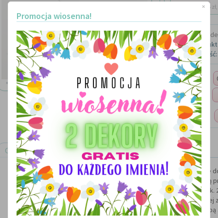
dostawa: 15 zł, 
×
Promocja wiosenna!
Marka:
Made 
Kod produkt
Dostępność:
Ilość:
+ ZOOM
Imię:
Rozmiar:
Opis produktu
Ręcznie wykonywane literki 3d tworzące dowolny napis i stanowiące 
Wielkość pierwszej litery to 25 cm, kolejne są 
Wykonane ze styroduru grubości ok. 
Mocowanie liter odbywa się za pomoca taśmy dwustronnej za
Litery malowane są wysokiej jakości farbą