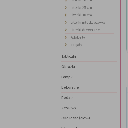
Literki 25 cm
Literki 30 cm
Literki młodzieżowe
Literki drewniane
Alfabety
Inicjały
Tabliczki
Obrazki
Lampki
Dekoracje
Dodatki
Zestawy
Okolicznościowe