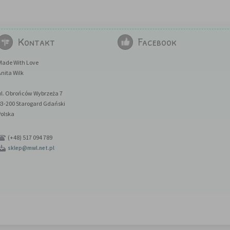
Kontakt
Facebook
Made With Love
nita Wilk
ul. Obrońców Wybrzeża 7
83-200 Starogard Gdański
Polska
(+48) 517 094 789
sklep@mwl.net.pl