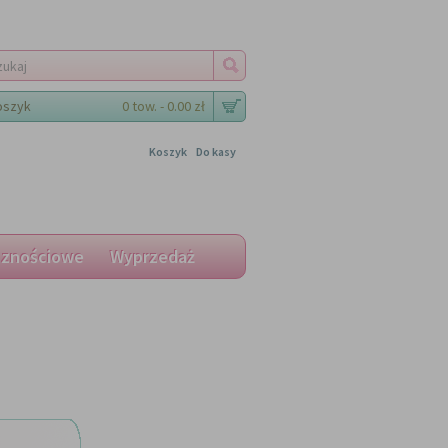
oszyk
0 tow. - 0.00 zł
Koszyk
Do kasy
cznościowe
Wyprzedaż