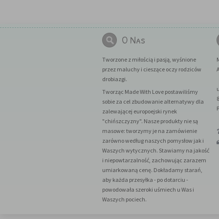
O Nas
Tworzone z miłością i pasją, wyśnione
przez maluchy i cieszące oczy rodziców
A
drobiazgi.
Tworząc Made With Love postawiliśmy
sobie za cel zbudowanie alternatywy dla
zalewającej europoejski rynek
"chińszczyzny". Nasze produkty nie są
masowe: tworzymy je na zamówienie
zarówno według naszych pomysłow jak i
Waszych wytycznych. Stawiamy na jakość
i niepowtarzalność, zachowując zarazem
umiarkowaną cenę. Dokładamy starań,
aby każda przesyłka - po dotarciu -
powodowała szeroki uśmiech u Was i
Waszych pociech.