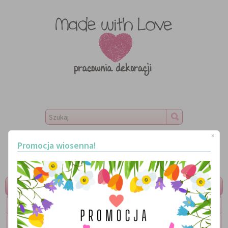
Koszyk
Do kasy
×
Promocja wiosenna!
MENU
LITERKI
TABLICZKI