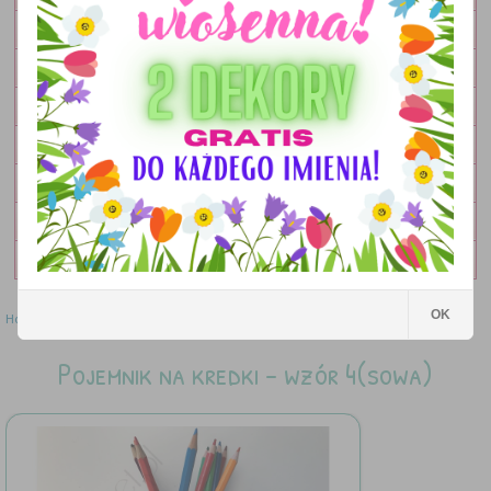
OBRAZKI
LAMPKI
DEKORACJE
DODATKI
ZESTAWY
OKOLICZNOŚCIOWE
WYPRZEDAŻ
OK
Home
»
Dodatki
»
Pojemnik na kredki - wzór 4(sowa)
Pojemnik na kredki - wzór 4(sowa)