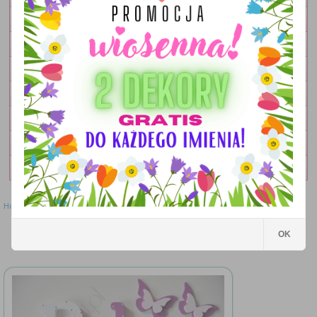
OBRAZKI
LAMPKI
DEKORACJE
DODATKI
ZESTAWY
OKOLICZNOŚCIOWE
WYPRZEDAŻ
Home
»
Literki
»
Literki 25 cm - wzór MWL21
Literki 25 cm - wzór MWL21
OK