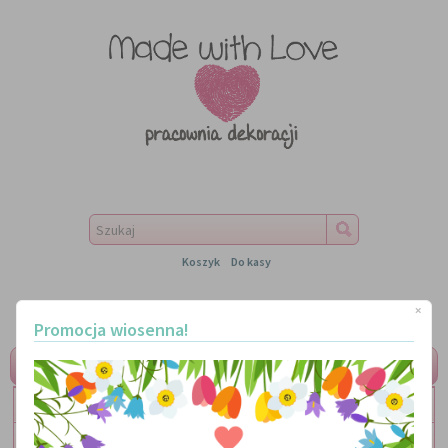
Koszyk
Do kasy
×
Promocja wiosenna!
MENU
LITERKI
TABLICZKI