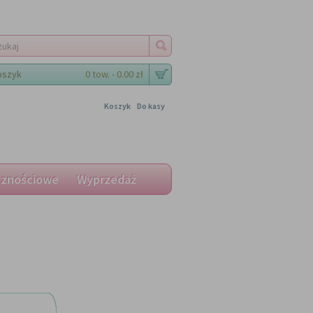
oszyk
0 tow. - 0.00 zł
Koszyk
Do kasy
cznościowe
Wyprzedaż