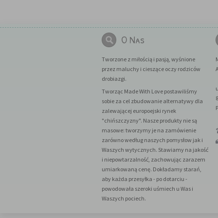
O Nas
Tworzone z miłością i pasją, wyśnione
przez maluchy i cieszące oczy rodziców
A
drobiazgi.
Tworząc Made With Love postawiliśmy
sobie za cel zbudowanie alternatywy dla
zalewającej europoejski rynek
"chińszczyzny". Nasze produkty nie są
masowe: tworzymy je na zamówienie
zarówno według naszych pomysłow jak i
Waszych wytycznych. Stawiamy na jakość
i niepowtarzalność, zachowując zarazem
umiarkowaną cenę. Dokładamy starań,
aby każda przesyłka - po dotarciu -
powodowała szeroki uśmiech u Was i
Waszych pociech.