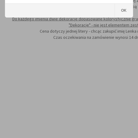
Mocowanie liter odbywa się za pomoca taśmy dwustronnej za
Litery malowane są wysokiej jakości farbą
OK
Do każdego imienia dwie dekoracje dopasowane kolorystycznie gra
"Dekoracje" - nie jest elementem ze
Cena dotyczy jednej litery - chcąc zakupić imię Lenka
Czas oczekiwania na zamówienie wynosi 14 dn