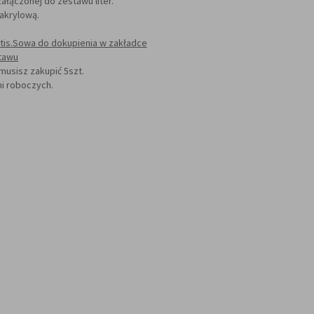
łączonej do zestawu liter.
 akrylową.
tis.Sowa do dokupienia w zakładce
stawu
 musisz zakupić 5szt.
i roboczych.