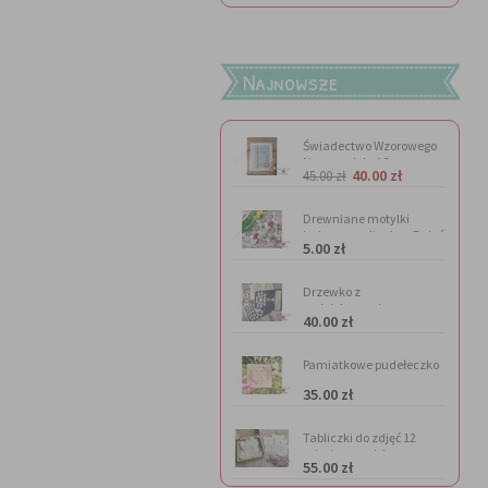
Najnowsze
Świadectwo Wzorowego
Nauczyciela A3
40.00 zł
45.00 zł
Drewniane motylki
imienne na lizaka - Dzień
5.00 zł
Kobiet
Drzewko z
podziękowaniem
40.00 zł
Pamiatkowe pudełeczko
na
35.00 zł
pieniądze(personalizacja
gratis)
Tabliczki do zdjęć 12
miesięcy - misie
55.00 zł