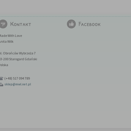
Kontakt
Facebook
Made With Love
nita Wilk
ul. Obrońców Wybrzeża 7
83-200 Starogard Gdański
Polska
(+48) 517 094 789
sklep@mwl.net.pl