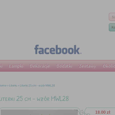
K
ki
Lampki
Dekoracje
Dodatki
Zestawy
Okoli
Home
»
Literki
»
Literki 25 cm - wzór MWL28
Literki 25 cm - wzór MWL28
18.00 zł