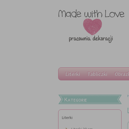
Literki
Tabliczki
Obraz
Kategorie
Literki
Literki 20 cm