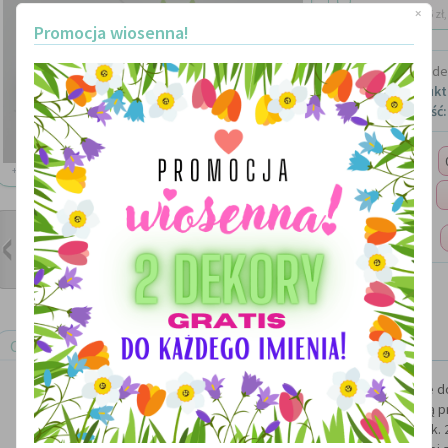
dostawa: 15 zł, 
×
Promocja wiosenna!
Marka:
Made 
Kod produkt
Dostępność:
Ilość:
+ ZOOM
Imię:
Rozmiar:
Opis produktu
Ręcznie wykonywane literki 3d tworzące dowolny napis i stanowiące 
Wielkość pierwszej litery to 25 cm, kolejne są 
Wykonane ze styroduru grubości ok. 