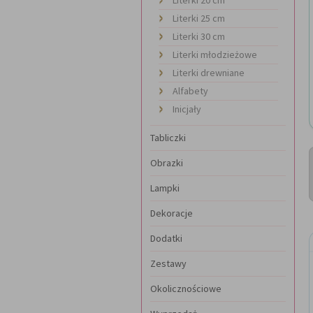
Literki 25 cm
Literki 30 cm
Literki młodzieżowe
Literki drewniane
Alfabety
Inicjały
Tabliczki
Obrazki
Lampki
Dekoracje
Dodatki
Zestawy
Okolicznościowe