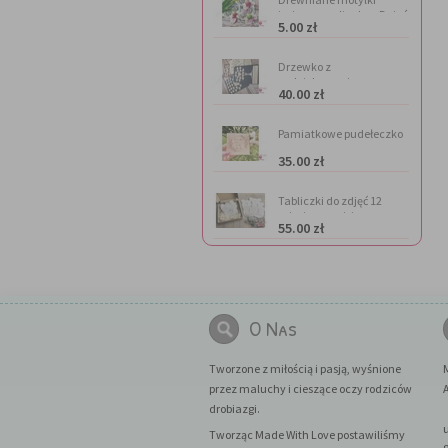
imienne na lizaka - Dzień
5.00 zł
Kobiet
Drzewko z
podziękowaniem
40.00 zł
Pamiatkowe pudełeczko
na
35.00 zł
pieniądze(personalizacja
gratis)
Tabliczki do zdjęć 12
miesięcy - misie
55.00 zł
O Nas
Tworzone z miłością i pasją, wyśnione
przez maluchy i cieszące oczy rodziców
A
drobiazgi.
Tworząc Made With Love postawiliśmy