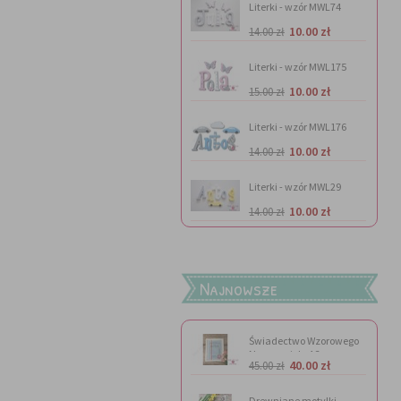
Literki - wzór MWL74
10.00 zł
14.00 zł
Literki - wzór MWL175
10.00 zł
15.00 zł
Literki - wzór MWL176
10.00 zł
14.00 zł
Literki - wzór MWL29
10.00 zł
14.00 zł
Najnowsze
Świadectwo Wzorowego
Nauczyciela A3
40.00 zł
45.00 zł
Drewniane motylki