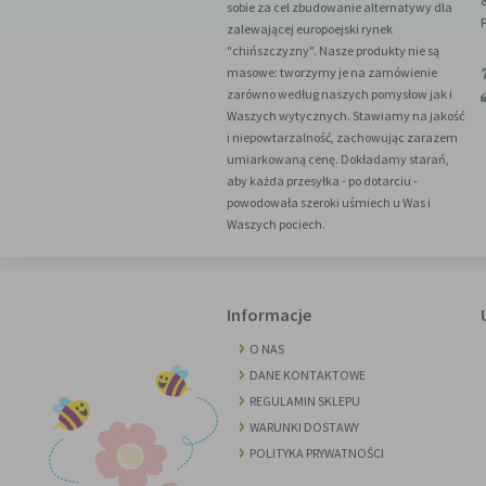
sobie za cel zbudowanie alternatywy dla
zalewającej europoejski rynek
"chińszczyzny". Nasze produkty nie są
masowe: tworzymy je na zamówienie
zarówno według naszych pomysłow jak i
Waszych wytycznych. Stawiamy na jakość
i niepowtarzalność, zachowując zarazem
umiarkowaną cenę. Dokładamy starań,
aby każda przesyłka - po dotarciu -
powodowała szeroki uśmiech u Was i
Waszych pociech.
Informacje
O NAS
DANE KONTAKTOWE
REGULAMIN SKLEPU
WARUNKI DOSTAWY
POLITYKA PRYWATNOŚCI