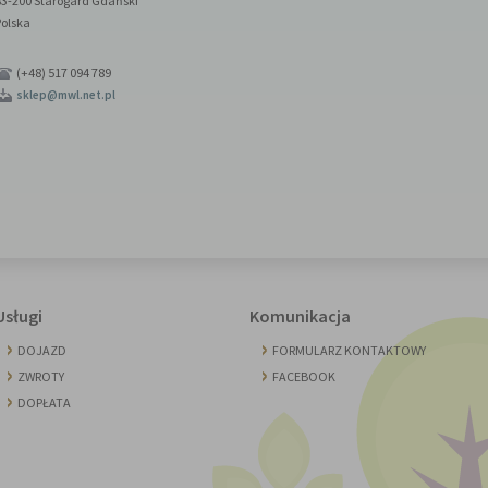
83-200 Starogard Gdański
Polska
(+48) 517 094 789
sklep@mwl.net.pl
Usługi
Komunikacja
DOJAZD
FORMULARZ KONTAKTOWY
ZWROTY
FACEBOOK
DOPŁATA