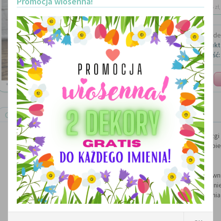
Promocja wiosenna!
dostawa: 15 zł, 
Marka:
Made 
Kod produkt
Dostępność:
Ilość:
+ ZOOM
Opis produktu
Duża drewniana skrzynka na zabawki lub drobiazg
Wykonana z drewna sosnowego malowanego bezpiec
Wymiary:
40 x 30 x 24cm
Skrzynia ozdobiona jednostronnie trwałą drewn
Towar wykonywany na zamówienie
Istnieje możliwość indywidualnego dopasowania - zapytani