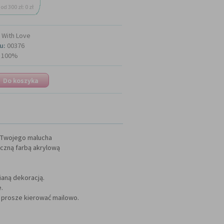
od 300 zł: 0 zł
With Love
u:
00376
100%
i Twojego malucha
zną farbą akrylową
ianą dekoracją.
.
a prosze kierować mailowo.