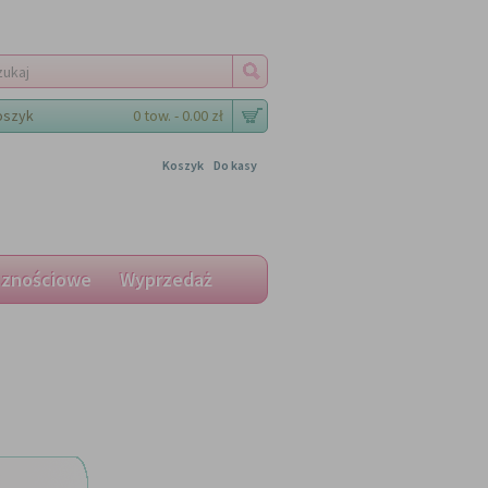
oszyk
0 tow. - 0.00 zł
Koszyk
Do kasy
cznościowe
Wyprzedaż