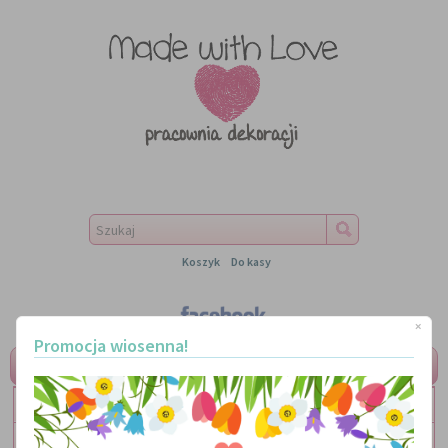
Koszyk
Do kasy
×
Promocja wiosenna!
MENU
LITERKI
TABLICZKI