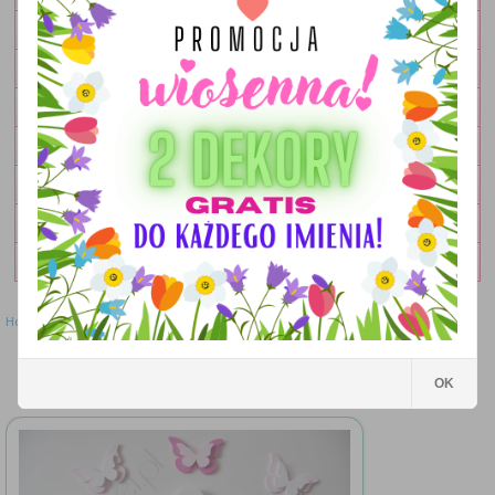
OBRAZKI
LAMPKI
DEKORACJE
DODATKI
ZESTAWY
OKOLICZNOŚCIOWE
WYPRZEDAŻ
Home
»
Literki
»
Literki - wzór MWL48
Literki - wzór MWL48
OK