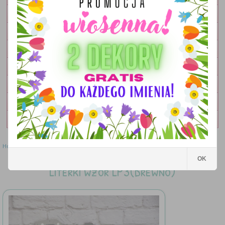
OBRAZKI
LAMPKI
DEKORACJE
DODATKI
ZESTAWY
OKOLICZNOŚCIOWE
WYPRZEDAŻ
Home
»
Literki
»
Literki wzór LP3(drewno)
OK
Literki wzór LP3(drewno)