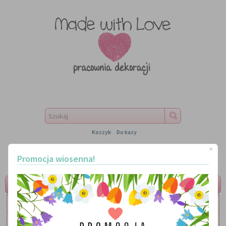
Koszyk
Do kasy
×
Promocja wiosenna!
MENU
LITERKI
TABLICZKI