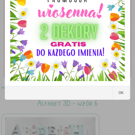
OBRAZKI
LAMPKI
DEKORACJE
DODATKI
ZESTAWY
OKOLICZNOŚCIOWE
WYPRZEDAŻ
Home
»
Literki
»
Alfabet 3D - wzór 6
OK
Alfabet 3D - wzór 6