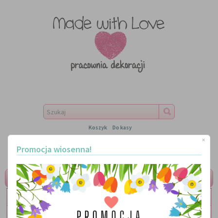
Koszyk
Do kasy
×
Promocja wiosenna!
MENU
LITERKI
TABLICZKI