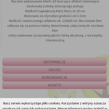
Ręcznie wykonywane literki 3d tworzące alfabet stanowiące
doskonałą ozdobę dziecięcego pokoju.
Wielkość największej litery litery to 20 cm.
Wykonane ze styroduru grubości od 2-3cm.
Wielkość zawieszonego alfabetu ok. 120x80 cm. Mocowanie liter
odbywa się za pomoca taśmy dwustronnej załączonej do zestawu
liter.
Litery malowane są wysokiej jakości farbą akrylową, z niezwykłą
starannością.
INFORMACJE
USŁUGI
KOMUNIKACJA
KONTO
Nasz serwis wykorzystuje pliki cookies. Korzystanie z witryny oznacza
zgodę na ich zapis lub wykorzystanie. Więcej informacji można znaleźć w