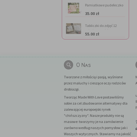
Pamiatkowe pudełeczko
na
35.00 zł
pieniądze(personalizacja
gratis)
Tabliczki do zdjęć 12
miesięcy - misie
55.00 zł
O Nas
Tworzone z miłością i pasją, wyśnione
przez maluchy i cieszące oczy rodziców
A
drobiazgi.
Tworząc Made With Love postawiliśmy
sobie za cel zbudowanie alternatywy dla
zalewającej europoejski rynek
"chińszczyzny". Nasze produkty nie są
masowe: tworzymy je na zamówienie
zarówno według naszych pomysłow jak i
Waszych wytycznych. Stawiamy na jakość