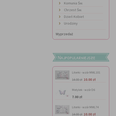
Komunia Św.
Chrzest Św.
Dzień Kobiet
Urodziny
Wyprzedaż
Najpopularniejsze
Literki - wzór MWL101
10.00 zł
14.00 zł
Motylek - wzór D6
7.00 zł
Literki - wzór MWL74
10.00 zł
14.00 zł