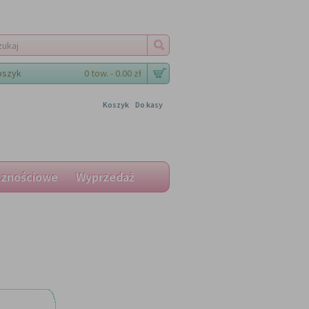
oszyk
0 tow. - 0.00 zł
Koszyk
Do kasy
cznościowe
Wyprzedaż