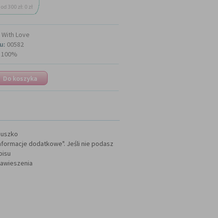
od 300 zł: 0 zł
With Love
u:
00582
100%
duszko
nformacje dodatkowe". Jeśli nie podasz
pisu
zawieszenia