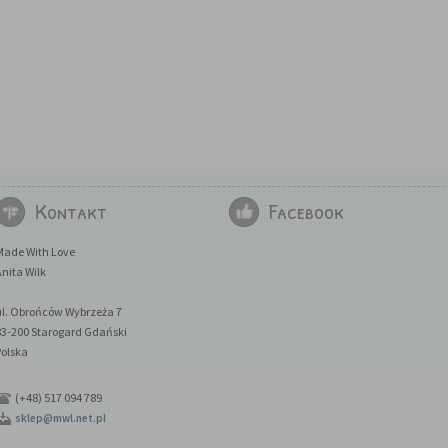
Kontakt
Facebook
Made With Love
nita Wilk
ul. Obrońców Wybrzeża 7
83-200 Starogard Gdański
Polska
(+48) 517 094 789
sklep@mwl.net.pl