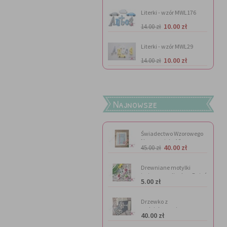
Literki - wzór MWL176
10.00 zł
14.00 zł
Literki - wzór MWL29
10.00 zł
14.00 zł
Najnowsze
Świadectwo Wzorowego
Nauczyciela A3
40.00 zł
45.00 zł
Drewniane motylki
imienne na lizaka - Dzień
5.00 zł
Kobiet
Drzewko z
podziękowaniem
40.00 zł