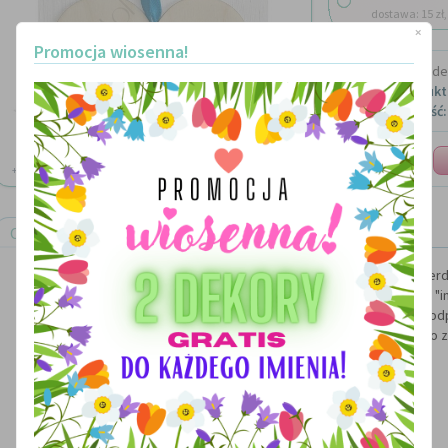
dostawa: 15 zł, 
×
Promocja wiosenna!
Marka:
Made 
Kod produkt
Dostępność:
Ilość:
+ ZOOM
Opis produktu
Drewniana zawieszka na lusterko - ser
Pod dedykacją możemy zamieścić inne imię - podaj je nam nam w polu "i
imienia wyślemy serduszko bez pod
Cena dotyczy 1 szt. - gratis wstążeczka do 