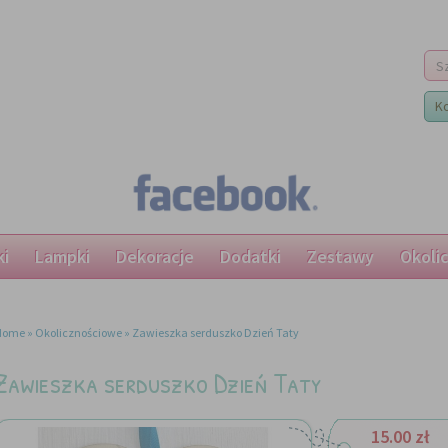
K
ki
Lampki
Dekoracje
Dodatki
Zestawy
Okoli
Home
»
Okolicznościowe
»
Zawieszka serduszko Dzień Taty
Zawieszka serduszko Dzień Taty
15.00 zł