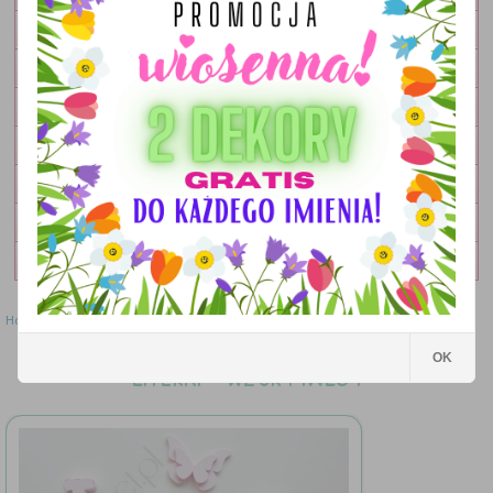
OBRAZKI
LAMPKI
DEKORACJE
DODATKI
ZESTAWY
OKOLICZNOŚCIOWE
WYPRZEDAŻ
Home
»
Literki
»
Literki - wzór MWL89
OK
Literki - wzór MWL89