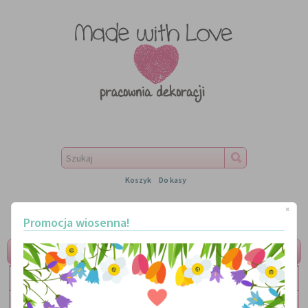
Koszyk
Do kasy
×
Promocja wiosenna!
MENU
LITERKI
TABLICZKI