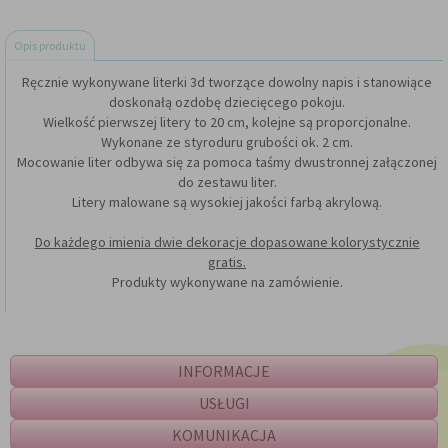
Opis produktu
Ręcznie wykonywane literki 3d tworzące dowolny napis i stanowiące
doskonałą ozdobę dziecięcego pokoju.
Wielkość pierwszej litery to 20 cm, kolejne są proporcjonalne.
Wykonane ze styroduru grubości ok. 2 cm.
Mocowanie liter odbywa się za pomoca taśmy dwustronnej załączonej
do zestawu liter.
Litery malowane są wysokiej jakości farbą akrylową.
Do każdego imienia dwie dekoracje dopasowane kolorystycznie
gratis.
Produkty wykonywane na zamówienie.
INFORMACJE
USŁUGI
KOMUNIKACJA