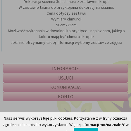
Dekoracja ścienna 3d - chmura z zestawem kropli
W zestawie taśma do przyklejenia dekoracji na ścianie.
Cena dotyczy zestawu
Wymiary chmurki:
50cmx25cm
Możliwość wykonania w dowolnej kolorystyce - napisz nam, jakiego
koloru mają być chmura i krople
Jeśli nie otrzymamy takiej informacji wyślemy zestaw ze zdjęcia
INFORMACJE
USŁUGI
KOMUNIKACJA
KONTO
Nasz serwis wykorzystuje pliki cookies. Korzystanie z witryny oznacza
zgodę na ich zapis lub wykorzystanie. Więcej informacji można znaleźć w