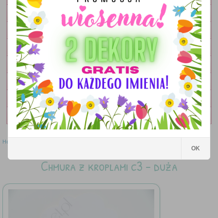
OBRAZKI
LAMPKI
DEKORACJE
DODATKI
ZESTAWY
OKOLICZNOŚCIOWE
WYPRZEDAŻ
Home
»
Dekoracje
»
Chmura z kroplami c3 - duża
OK
Chmura z kroplami c3 - duża