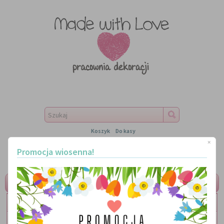
Koszyk
Do kasy
×
Promocja wiosenna!
MENU
LITERKI
TABLICZKI