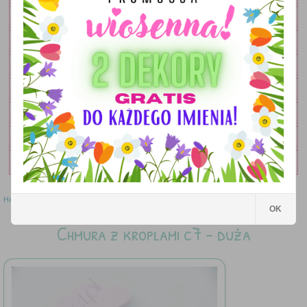
OBRAZKI
LAMPKI
DEKORACJE
DODATKI
ZESTAWY
OKOLICZNOŚCIOWE
WYPRZEDAŻ
Home
»
Dekoracje
»
Chmura z kroplami c7 - duża
OK
Chmura z kroplami c7 - duża