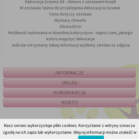
Dekoracja ścienna 3d - chmura z zestawem kropli
W zestawie taśma do przyklejenia dekoracji na ścianie.
Cena dotyczy zestawu
Wymiary chmurki:
50cmx25cm
Możliwość wykonania w dowolnej kolorystyce - napisz nam, jakiego
koloru mają być dekoracje
Jeśli nie otrzymamy takiej informacji wyślemy zestaw ze zdjęcia
INFORMACJE
USŁUGI
KOMUNIKACJA
KONTO
Nasz serwis wykorzystuje pliki cookies. Korzystanie z witryny oznacza
zgodę na ich zapis lub wykorzystanie. Więcej informacji można znaleźć w