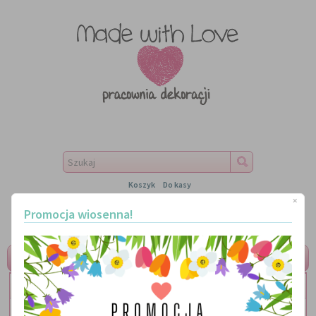
Koszyk
Do kasy
×
Promocja wiosenna!
MENU
LITERKI
TABLICZKI