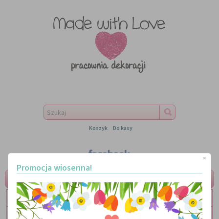
Koszyk
Do kasy
×
Promocja wiosenna!
MENU
LITERKI
TABLICZKI