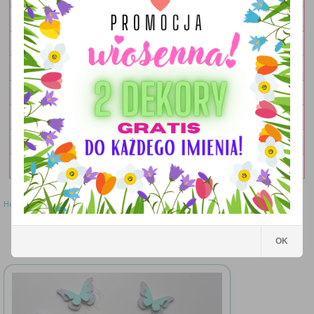
OBRAZKI
LAMPKI
DEKORACJE
DODATKI
ZESTAWY
OKOLICZNOŚCIOWE
WYPRZEDAŻ
Home
»
Literki
»
Literki - wzór MWL87
Literki - wzór MWL87
OK